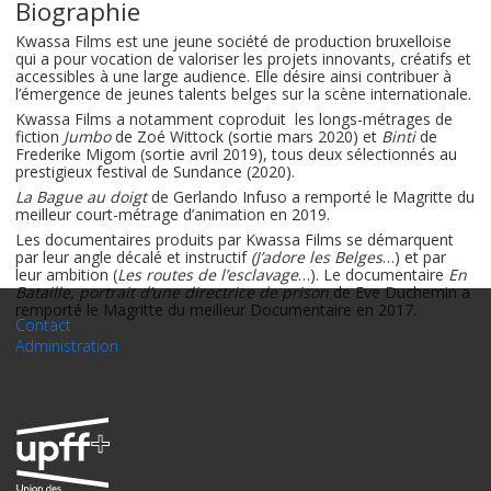
Biographie
Kwassa Films est une jeune société de production bruxelloise
qui a pour vocation de valoriser les projets innovants, créatifs et
accessibles à une large audience. Elle désire ainsi contribuer à
l’émergence de jeunes talents belges sur la scène internationale.
Kwassa Films a notamment coproduit les longs-métrages de
fiction
Jumbo
de Zoé Wittock (sortie mars 2020) et
Binti
de
Frederike Migom (sortie avril 2019), tous deux sélectionnés au
prestigieux festival de Sundance (2020).
La Bague au doigt
de Gerlando Infuso a remporté le Magritte du
meilleur court-métrage d’animation en 2019.
Les documentaires produits par Kwassa Films se démarquent
par leur angle décalé et instructif
(J’adore les Belges
…) et par
leur ambition (
Les routes de l’esclavage
…). Le documentaire
En
Bataille, portrait d’une directrice de prison
de Eve Duchemin a
remporté le Magritte du meilleur Documentaire en 2017.
Contact
Administration