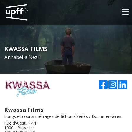
KWASSA FILMS
Annabella Nezri
Kwassa Films
Longs et courts métrages de fiction / Séries / Documentaires
Rue d'Alost, 7-11
1000 - Bruxelles