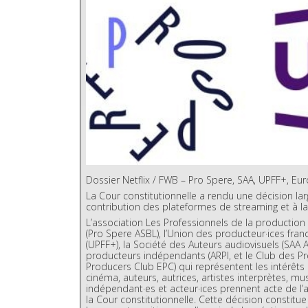
Dossier Netflix / FWB – Pro Spere, SAA, UPFF+, Eu
La Cour constitutionnelle a rendu une décision la
contribution des plateformes de streaming et à la 
L’association Les Professionnels de la production 
(Pro Spere ASBL), l’Union des producteur·ices fra
(UPFF+), la Société des Auteurs audiovisuels (SAA A
producteurs indépendants (ARPI, et le Club des 
Producers Club EPC) qui représentent les intérêts
cinéma, auteurs, autrices, artistes interprètes, mu
indépendant·es et acteur·ices prennent acte de l
la Cour constitutionnelle. Cette décision constit