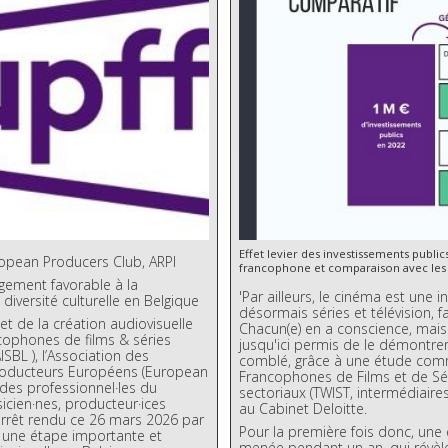
Effet levier des investissements publi
ropean Producers Club, ARPI
francophone et comparaison avec les 
rgement favorable à la
'Par ailleurs, le cinéma est une i
diversité culturelle en Belgique
désormais séries et télévision, f
et de la création audiovisuelle
Chacun(e) en a conscience, mais
ncophones de films & séries
jusqu'ici permis de le démontrer
ISBL ), l’Association des
comblé, grâce à une étude com
Producteurs Européens (European
Francophones de Films et de Séri
 des professionnel·les du
sectoriaux (TWIST, intermédiaires
sicien·nes, producteur·ices
au Cabinet Deloitte.
’arrêt rendu ce 26 mars 2026 par
Pour la première fois donc, une 
ue une étape importante et
menée pendant un an, qui révèl