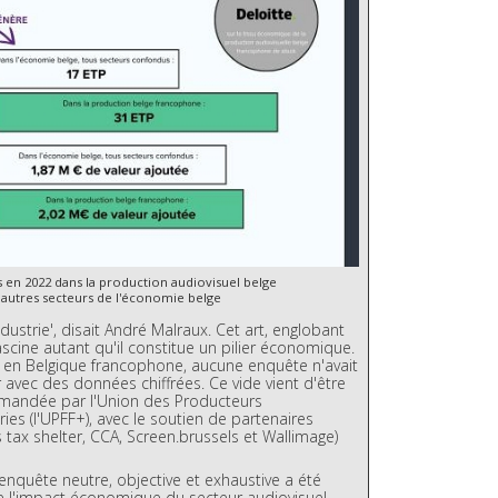
cs en 2022 dans la production audiovisuel belge
autres secteurs de l'économie belge
ndustrie', disait André Malraux. Cet art, englobant
ascine autant qu'il constitue un pilier économique.
 en Belgique francophone, aucune enquête n'avait
 avec des données chiffrées. Ce vide vient d'être
mandée par l'Union des Producteurs
es (l'UPFF+), avec le soutien de partenaires
 tax shelter, CCA, Screen.brussels et Wallimage)
enquête neutre, objective et exhaustive a été
e l'impact économique du secteur audiovisuel