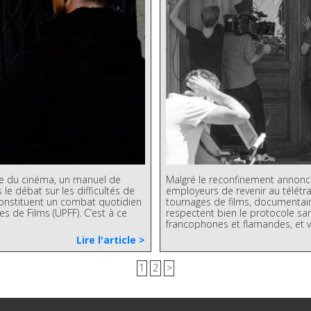
aire du cinéma, un manuel de
Malgré le reconfinement annoncé
s le débat sur les difficultés de
employeurs de revenir au télétrav
constituent un combat quotidien
tournages de films, documentaire
 de Films (UPFF). C’est à ce
respectent bien le protocole san
francophones et flamandes, et v
Lire l'article >
1
2
>