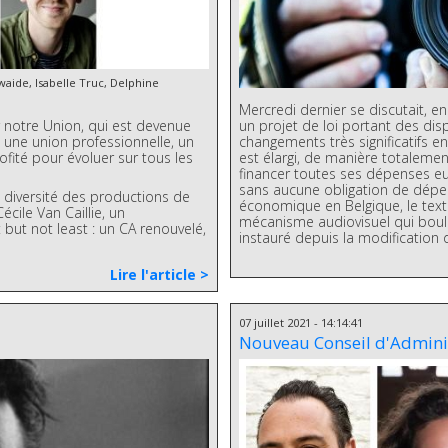
aide, Isabelle Truc, Delphine
Mercredi dernier se discutait, 
notre Union, qui est devenue
un projet de loi portant des dis
, une union professionnelle, un
changements très significatifs en
rofité pour évoluer sur tous les
est élargi, de manière totalemen
financer toutes ses dépenses eu
sans aucune obligation de dépen
 diversité des productions de
économique en Belgique, le text
cile Van Caillie, un
mécanisme audiovisuel qui boul
ut not least : un CA renouvelé,
instauré depuis la modification d
Lire l'article >
07 juillet 2021 - 14:14:41
Nouveau Conseil d'Adminis