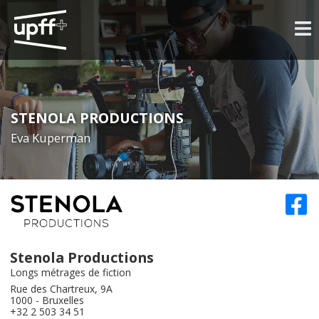
STENOLA PRODUCTIONS
Eva Kuperman
Stenola Productions
Longs métrages de fiction
Rue des Chartreux, 9A
1000 - Bruxelles
+32 2 503 34 51