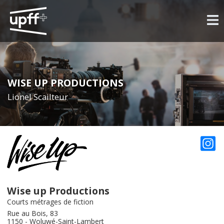
WISE UP PRODUCTIONS
Lionel Scailteur
Wise up Productions
Courts métrages de fiction
Rue au Bois, 83
1150 - Woluwé-Saint-Lambert