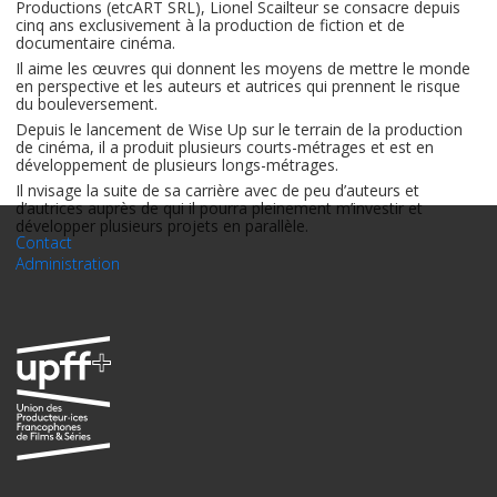
Productions (etcART SRL), Lionel Scailteur se consacre depuis
cinq ans exclusivement à la production de fiction et de
documentaire cinéma.
Il aime les œuvres qui donnent les moyens de mettre le monde
en perspective et les auteurs et autrices qui prennent le risque
du bouleversement.
Depuis le lancement de Wise Up sur le terrain de la production
de cinéma, il a produit plusieurs courts-métrages et est en
développement de plusieurs longs-métrages.
Il nvisage la suite de sa carrière avec de peu d’auteurs et
d’autrices auprès de qui il pourra pleinement m’investir et
développer plusieurs projets en parallèle.
Contact
Administration